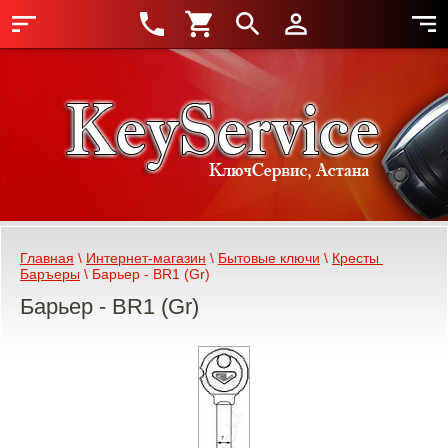
Главная
 \ 
Интернет-магазин
 \ 
Бытовые ключи
 \ 
Кресты 
Баръеры
 \ Барьер - BR1 (Gr)
Барьер - BR1 (Gr)