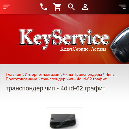
Главная
 \ 
Интернет-магазин
 \ 
Чипы Транспондеры
 \ 
Чипы 
Подготовленные
 \ транспондер чип - 4d id-62 графит
транспондер чип - 4d id-62 графит