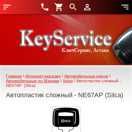
Главная
 \ 
Интернет-магазин
 \ 
Автомобильные ключи
 \ 
Автомобильные по Маркам
 \ 
Volvo
 \ Автопластик сложный - 
NE67AP  (Silca)
Автопластик сложный - NE67AP (Silca)